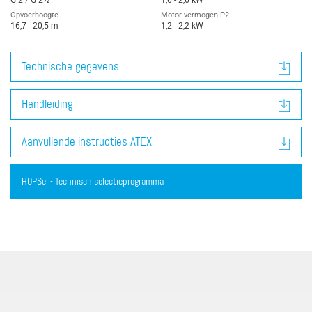
G 2 / G 2½
1,6 - 2,6 kW
Opvoerhoogte
Motor vermogen P2
16,7 - 20,5 m
1,2 - 2,2 kW
Technische gegevens
Handleiding
Aanvullende instructies ATEX
HOP.Sel - Technisch selectieprogramma