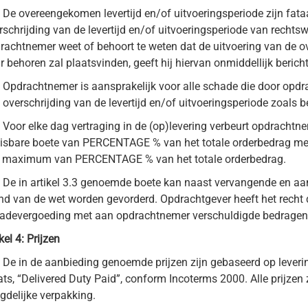
De overeengekomen levertijd en/of uitvoeringsperiode zijn fata
Dompelpomp
rschrijding van de levertijd en/of uitvoeringsperiode van rechts
rachtnemer weet of behoort te weten dat de uitvoering van de over
Droge installatie
r behoren zal plaatsvinden, geeft hij hiervan onmiddellijk beric
Rendement
Opdrachtnemer is aansprakelijk voor alle schade die door opdr
Volumestroom / doorstroom
 overschrijding van de levertijd en/of uitvoeringsperiode zoals be
Voor elke dag vertraging in de (op)levering verbeurt opdrachtn
isbare boete van PERCENTAGE % van het totale orderbedrag m
 maximum van PERCENTAGE % van het totale orderbedrag.
De in artikel 3.3 genoemde boete kan naast vervangende en a
nd van de wet worden gevorderd. Opdrachtgever heeft het recht 
adevergoeding met aan opdrachtnemer verschuldigde bedragen 
kel 4: Prijzen
De in de aanbieding genoemde prijzen zijn gebaseerd op leve
ats, “Delivered Duty Paid”, conform Incoterms 2000. Alle prijzen z
gdelijke verpakking.