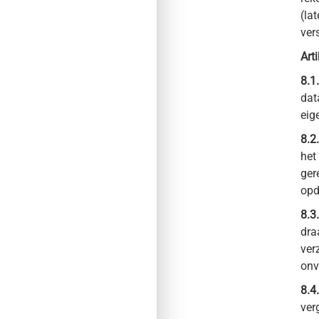
(la
ver
Art
8.1.
dat
eig
8.2.
het
ger
opd
8.3.
dra
ver
onv
8.4.
ver