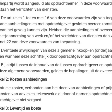
erpartij wordt aangeduid als opdrachtnemer. In deze voorwaarde
Doorstroom/volumestroom
staan het verrichten van diensten.
Drainagepomp
De artikelen 1 tot en met 16 van deze voorwaarden zijn van to
Fecaliën opvoerinstallaties
ane aanbiedingen en met opdrachtgever gesloten overeenkomst
rvan het gevolg kunnen zijn. Hebben die aanbiedingen of overe
Vrije doorlaat
der)aanneming van werk en/of het verrichten van diensten dan zi
Opvoerinstallaties
met 22 van deze voorwaarden van toepassing.
Hogedrukpomp
Eventuele afwijkingen van deze algemene inkoop- en (onder)
een wanneer deze schriftelijk door opdrachtgever aan opdrachtne
Lager
Bij strijd tussen de inhoud van de tussen opdrachtgever en o
Motorkoeling
deze algemene voorwaarden, gelden de bepalingen uit de overe
Natte installatie
ikel 2: Kosten aanbiedingen
Pomp testveld
ntuele kosten, verbonden aan het doen van aanbiedingen of pr
kosten van adviezen, tekenwerk e.d. door of namens opdrachtn
Propellerpompen
rachtgever niet vergoed.
Roerwerken
ikel 3: Levertijd en boete
Vlotterschakelaar