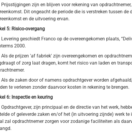
Prijsstijgingen zijn en blijven voor rekening van opdrachtnemer
reenkomst. Dit ongeacht de periode die is verstreken tussen de 
reenkomst en de uitvoering ervan.
ikel 5: Risico-overgang
Levering geschiedt Franco op de overeengekomen plaats, “Deli
oterms 2000.
Als de prijzen 'af fabriek' zijn overeengekomen en opdrachtneme
gdraagt of zorg laat dragen, komt het risico van laden en transp
rachtnemer.
Als de zaken door of namens opdrachtgever worden afgehaald, 
aden te verlenen zonder daarvoor kosten in rekening te brengen.
ikel 6: Inspectie en keuring
. Opdrachtgever, zijn principaal en de directie van het werk, hebbe
telde of geleverde zaken en/of het (in uitvoering zijnde) werk te 
al zal opdrachtnemer zorgen voor zodanige faciliteiten als daar
langd.