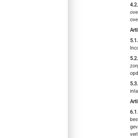
4.2.
ove
ove
Art
5.1.
Inc
5.2.
zor
opd
5.3.
inl
Art
6.1
bes
gev
ver