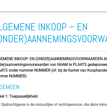
LGEMENE INKOOP – EN
Slijtage
ONDER)AANNEMINGSVOORW
Afvalwaterpomp
Bouwplaatspomp
GEMENE INKOOP- EN (ONDER)AANNEMINGSVOORWAARDEN Alge
Beluchter
der)aannemingsvoorwaarden van NAAM te PLAATS gedeponeerd te
Beregeningspomp
ATS onder nummer NUMMER (of: bij de Kamer van Koophandel 
mmer NUMMER)
Boorgatpompen
Bilgewater
LGEMEEN
Corioliskracht
ikel 1: Toepasselijkheid
Draaimoment
Opdrachtgever is de natuurlijke of rechtspersoon, die deze ink