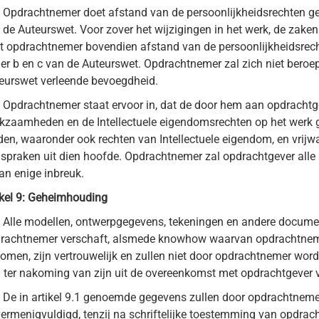
Opdrachtnemer doet afstand van de persoonlijkheidsrechten geno
 de Auteurswet. Voor zover het wijzigingen in het werk, de zake
t opdrachtnemer bovendien afstand van de persoonlijkheidsrecht
er b en c van de Auteurswet. Opdrachtnemer zal zich niet beroepe
eurswet verleende bevoegdheid.
.
Opdrachtnemer staat ervoor in, dat de door hem aan opdrachtgev
kzaamheden en de Intellectuele eigendomsrechten op het werk 
den, waaronder ook rechten van Intellectuele eigendom, en vrijw
spraken uit dien hoofde. Opdrachtnemer zal opdrachtgever alle 
van enige inbreuk.
ikel 9: Geheimhouding
Alle modellen, ontwerpgegevens, tekeningen en andere docume
rachtnemer verschaft, alsmede knowhow waarvan opdrachtneme
omen, zijn vertrouwelijk en zullen niet door opdrachtnemer word
 ter nakoming van zijn uit de overeenkomst met opdrachtgever v
De in artikel 9.1 genoemde gegevens zullen door opdrachtnem
vermenigvuldigd, tenzij na schriftelijke toestemming van opdra