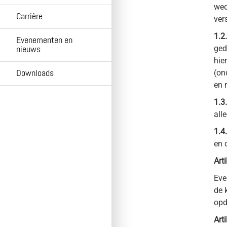
wed
Carrière
ver
1.2.
Evenementen en
ged
nieuws
hie
(on
Downloads
en 
1.3.
all
1.4.
en 
Art
Eve
de 
opd
Art