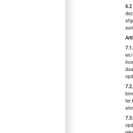
6.2
dez
afg
aan
Art
7.1.
en/
Ino
daa
opd
7.2
bin
ter
als
7.3
opd
rek