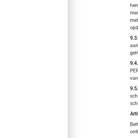
hem
med
met
opd
9.3.
aan
geh
9.4.
PER
van
9.5.
sch
sch
Art
Beh
ont