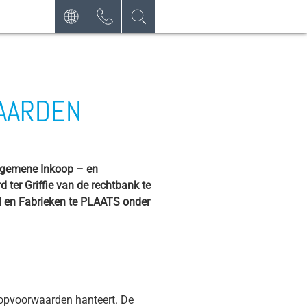
DEUTSCH
CONTACT
AANVRAAG
ENGLISH
NIEUWSBRIEF
FRANÇAIS
AARDEN
POLSKI
NEDERLANDS
mene Inkoop – en
ESPAÑOL
r Griffie van de rechtbank te
en Fabrieken te PLAATS onder
oopvoorwaarden hanteert. De