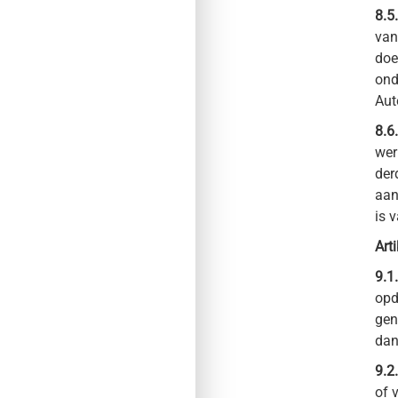
8.5.
van
doe
ond
Aut
8.6
wer
der
aan
is 
Art
9.1.
opd
gen
dan
9.2.
of 