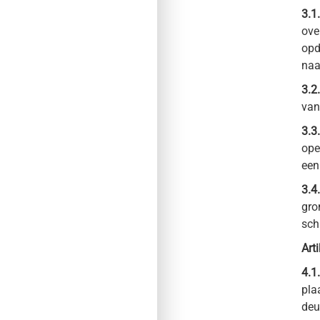
3.1.
ove
opd
naa
3.2.
van
3.3.
ope
een
3.4.
gro
sch
Arti
4.1.
pla
deu