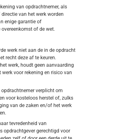
ekening van opdrachtnemer, als
 directie van het werk worden
n enige garantie of
e overeenkomst of de wet.
de werk niet aan de in de opdracht
t recht deze af te keuren.
 het werk, houdt geen aanvaarding
 werk voor rekening en risico van
is opdrachtnemer verplicht om
en voor kosteloos herstel of, zulks
nging van de zaken en/of het werk
en.
 naar tevredenheid van
 is opdrachtgever gerechtigd voor
en zelf of door een derde uit te