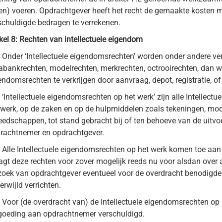
ten) voeren. Opdrachtgever heeft het recht de gemaakte kosten
schuldigde bedragen te verrekenen.
ikel 8: Rechten van intellectuele eigendom
Onder ‘Intellectuele eigendomsrechten’ worden onder andere ve
abankrechten, modelrechten, merkrechten, octrooirechten, dan we
endomsrechten te verkrijgen door aanvraag, depot, registratie, of
‘Intellectuele eigendomsrechten op het werk’ zijn alle Intellect
 werk, op de zaken en op de hulpmiddelen zoals tekeningen, mode
eedschappen, tot stand gebracht bij of ten behoeve van de uitv
rachtnemer en opdrachtgever.
Alle Intellectuele eigendomsrechten op het werk komen toe aa
agt deze rechten voor zover mogelijk reeds nu voor alsdan over 
zoek van opdrachtgever eventueel voor de overdracht benodigd
erwijld verrichten.
Voor (de overdracht van) de Intellectuele eigendomsrechten op
goeding aan opdrachtnemer verschuldigd.