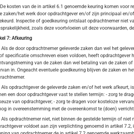
De kosten van de in artikel 6.1 genoemde keuring komen voor r
e zaken/het werk door opdrachtgever en/of zijn principaal en/of
ekeurd. Inspectie of goedkeuring ontslaat opdrachtnemer niet va
sprakelijkheid, zoals deze voortvloeien uit deze voorwaarden, d
ikel 7: Afkeuring
Als de door opdrachtnemer geleverde zaken dan wel het gelever
of specificatie omschreven eisen voldoen, heeft opdrachtgever he
ntvangstneming van de zaken dan wel betaling van de zaken of
rvan in. Ongeacht eventuele goedkeuring blijven de zaken en het
rachtnemer.
.
Als opdrachtgever de geleverde zaken en/of het werk afkeurt, 
nen een door opdrachtgever vast te stellen termijn: - zorg te drag
 keuze van opdrachtgever; - zorg te dragen voor kosteloze verva
nog in overeenstemming met de overeenkomst te (doen) verricht
.
Als opdrachtnemer niet, niet binnen de gestelde termijn of niet
rachtgever voldoet aan zijn verplichting genoemd in artikel 7.2,
ening van opdrachtnemer de in artikel 7.2 genoemde werkzaamhed