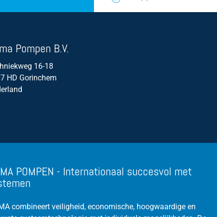
Dompelpomp
Droge installatie
ma Pompen B.V.
Rendement
hniekweg 16-18
Volumestroom / doorstroom
7 HD Gorinchem
erland
MA POMPEN - Internationaal succesvol met
stemen
A combineert veiligheid, economische, hoogwaardige en