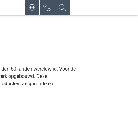
DEUTSCH
CONTACT
AANVRAAG
ENGLISH
NIEUWSBRIEF
FRANÇAIS
POLSKI
NEDERLANDS
 dan 60 landen wereldwijd. Voor de
etwerk opgebouwd. Deze
ESPAÑOL
 producten. Ze garanderen