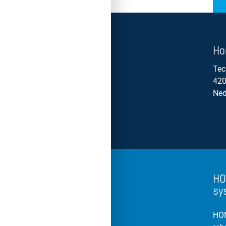
Ho
Tec
420
Ned
HO
sy
HOM