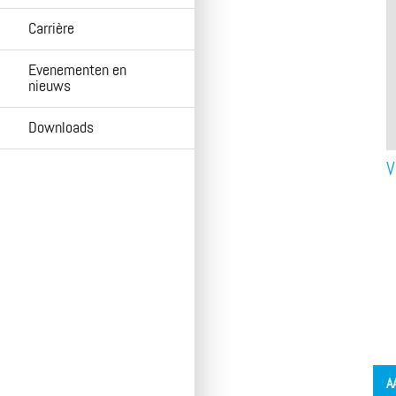
Carrière
Evenementen en
nieuws
Downloads
V
´
A