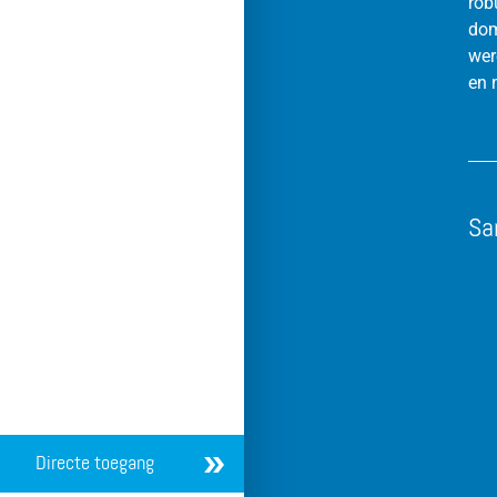
rob
dom
wer
en 
Sa
Directe toegang