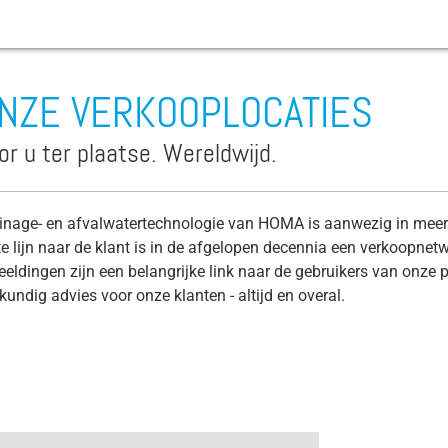
NZE VERKOOPLOCATIES
Slijtage
or u ter plaatse. Wereldwijd.
Afvalwaterpomp
Bouwplaatspomp
inage- en afvalwatertechnologie van HOMA is aanwezig in meer
te lijn naar de klant is in de afgelopen decennia een verkoopn
Beluchter
eeldingen zijn een belangrijke link naar de gebruikers van onze
Beregeningspomp
kundig advies voor onze klanten - altijd en overal.
Boorgatpompen
Bilgewater
Corioliskracht
Draaimoment