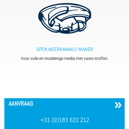
OPEN MEERKANAALS WAAIER
Voor vuile en modderige media met vaste stoffen.
´
AANVRAAG
+31 (0)183 622 212