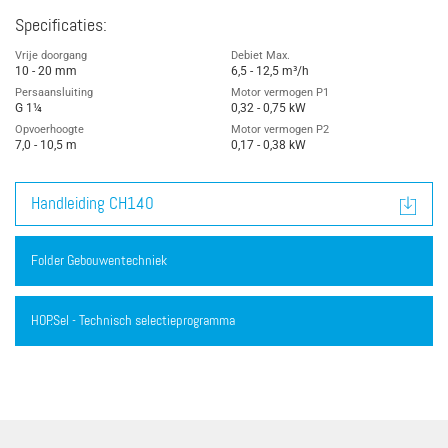
Specificaties:
Vrije doorgang
Debiet Max.
10 - 20 mm
6,5 - 12,5 m³/h
Persaansluiting
Motor vermogen P1
G 1¼
0,32 - 0,75 kW
Opvoerhoogte
Motor vermogen P2
7,0 - 10,5 m
0,17 - 0,38 kW
Handleiding CH140
Folder Gebouwentechniek
HOP.Sel - Technisch selectieprogramma