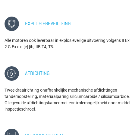
EXPLOSIEBEVEILIGING
Alle motoren ook leverbaar in explosieveilige uitvoering volgens II Ex
2 G Ex c d [e] [ib] IIB T4, T3.
AFDICHTING
Twee draairichting onafhankelijke mechanische afdichtingen
tandemopstelling, materiaalparing siliciumcarbide / siliciumcarbide.
Oliegevulde afdichtingskamer met controlemogelijkheid door middel
inspectieschroef.