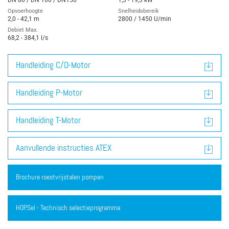
DN 80 / DN 100 / DN150
1,3 - 19,3 kW
Opvoerhoogte
Snelheidsbereik
2,0 - 42,1 m
2800 / 1450 U/min
Debiet Max.
68,2 - 384,1 l/s
Handleiding C/D-Motor
Handleiding P-Motor
Handleiding T-Motor
Aanvullende instructies ATEX
Brochure roestvrijstalen pompen
HOP.Sel - Technisch selectieprogramma