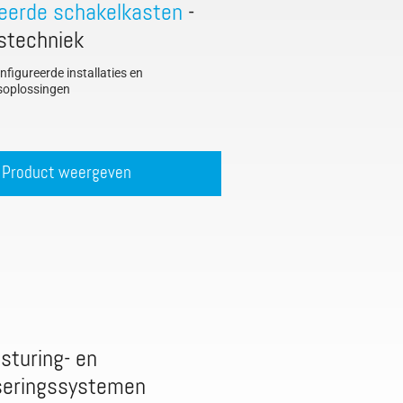
eerde schakelkasten
-
stechniek
nfigureerde installaties en
soplossingen
Product weergeven
sturing- en
seringssystemen