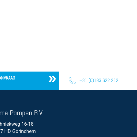
ANVRAAG
+31 (0)183 622 212
ma Pompen B.V.
hniekweg 16-18
7 HD Gorinchem