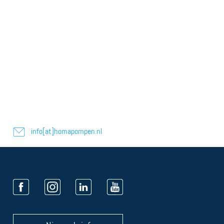
info[at]homapompen.nl