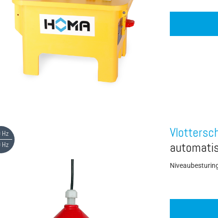
Vlottersc
 Hz
 Hz
automati
Niveaubesturin