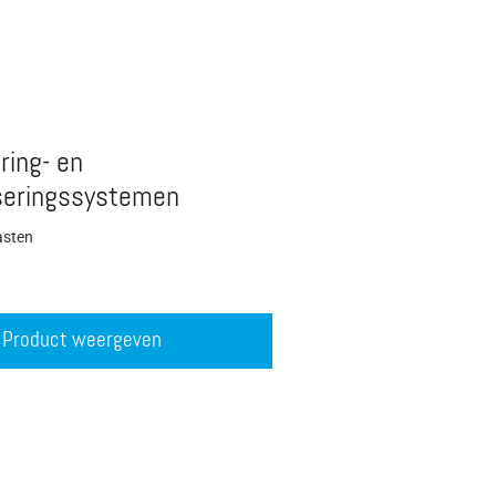
ring- en
seringssystemen
asten
Product weergeven