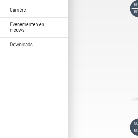
50
Carrière
60
Evenementen en
nieuws
Downloads
50
60