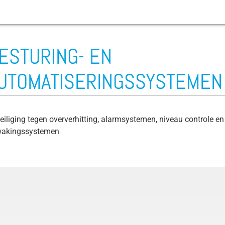
ESTURING- EN
Slijtage
UTOMATISERINGSSYSTEMEN
Afvalwaterpomp
Bouwplaatspomp
eiliging tegen oververhitting, alarmsystemen, niveau controle en
Beluchter
akingssystemen
Beregeningspomp
Boorgatpompen
Bilgewater
Corioliskracht
Draaimoment