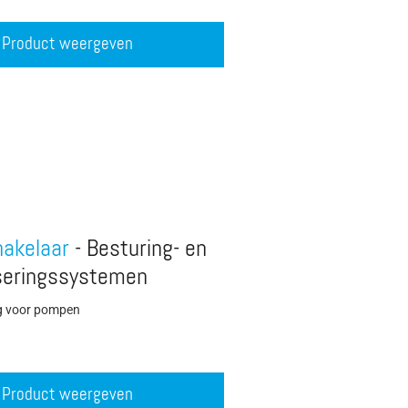
Product weergeven
hakelaar
- Besturing- en
seringssystemen
g voor pompen
Product weergeven