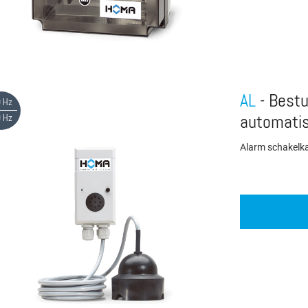
AL
- Bestu
 Hz
 Hz
automati
Alarm schakelk