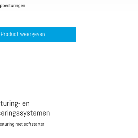
mpbesturingen
Product weergeven
turing- en
seringssystemen
turing met softstarter