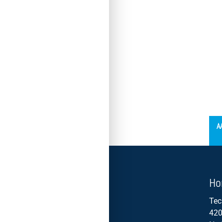
´
A
Ho
Tec
420