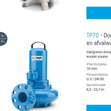
TP70
- Do
 Hz
 Hz
en afvalw
Gietijzeren do
waaier waaier
Vrije doorgang
70 mm
Persaansluiting
G 3 / DN 80
Opvoerhoogte
8,3 - 23,7 m