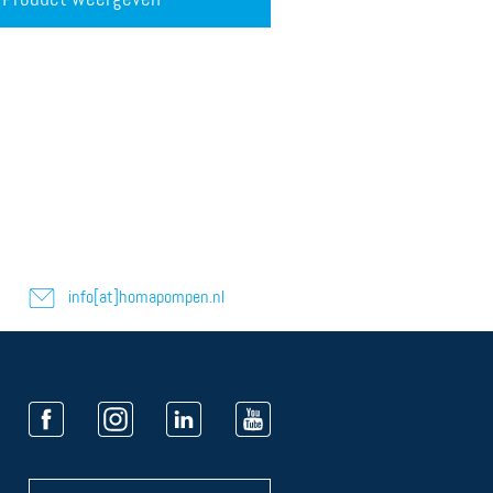
info[at]homapompen.nl