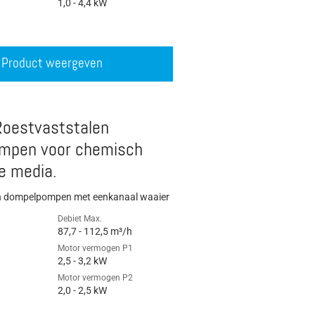
1,0 - 4,4 kW
Product weergeven
Roestvaststalen
mpen voor chemisch
e media.
n dompelpompen met eenkanaal waaier
Debiet Max.
87,7 - 112,5 m³/h
Motor vermogen P1
2,5 - 3,2 kW
Motor vermogen P2
2,0 - 2,5 kW