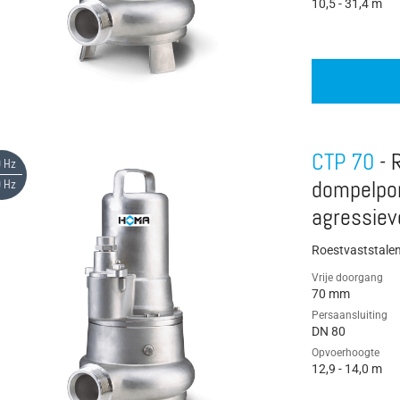
10,5 - 31,4 m
CTP 70
- 
 Hz
 Hz
dompelpo
agressiev
Roestvaststale
Vrije doorgang
70 mm
Persaansluiting
DN 80
Opvoerhoogte
12,9 - 14,0 m