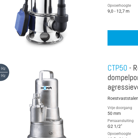
Opvoerhoogte
9,0 - 12,7 m
CTP50
- R
 Hz
 Hz
dompelpo
agressiev
Roestvaststale
Vrije doorgang
50 mm
Persaansluiting
G2 1/2"
Opvoerhoogte