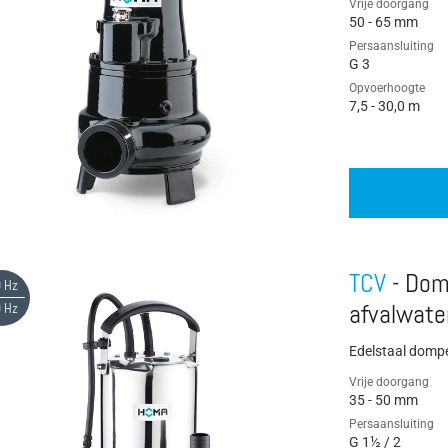
Vrije doorgang
50 - 65 mm
Dompelpomp
Persaansluiting
G 3
Droge installatie
Opvoerhoogte
7,5 - 30,0 m
Rendement
Volumestroom / doorstroom
TCV
- Dom
 Hz
 Hz
afvalwate
Edelstaal domp
Vrije doorgang
35 - 50 mm
Persaansluiting
G 1½ / 2