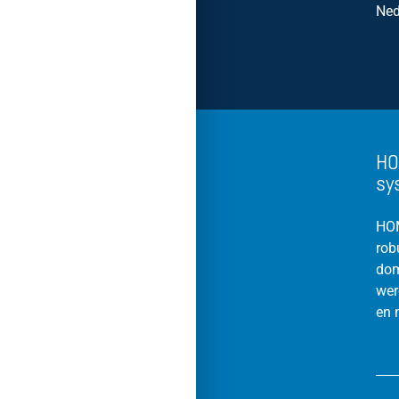
Ned
HO
sy
HOM
rob
dom
wer
en 