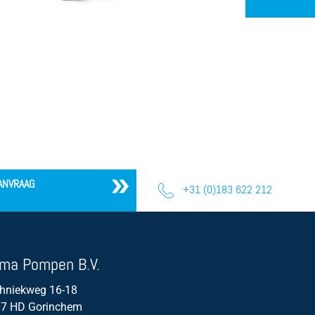
ANVRAAG
+31 (0)183 622 212
ma Pompen B.V.
hniekweg 16-18
7 HD Gorinchem