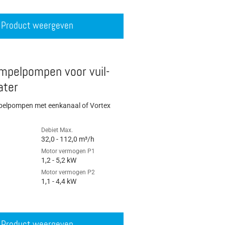
Product weergeven
mpelpompen voor vuil-
ater
mpelpompen met eenkanaal of Vortex
Debiet Max.
32,0 - 112,0 m³/h
Motor vermogen P1
1,2 - 5,2 kW
Motor vermogen P2
1,1 - 4,4 kW
Product weergeven