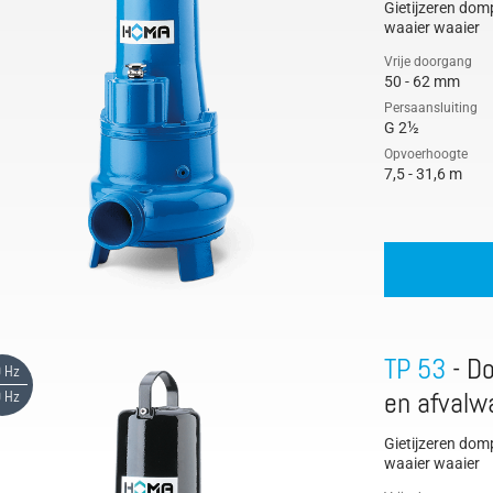
Gietijzeren do
Doorstroom/volumestroom
waaier waaier
Drainagepomp
Vrije doorgang
50 - 62 mm
Fecaliën opvoerinstallaties
Persaansluiting
G 2½
Vrije doorlaat
Opvoerhoogte
7,5 - 31,6 m
Opvoerinstallaties
Hogedrukpomp
Lager
Motorkoeling
Natte installatie
TP 53
- Do
 Hz
Pomp testveld
 Hz
en afvalw
Propellerpompen
Gietijzeren do
Roerwerken
waaier waaier
Vlotterschakelaar