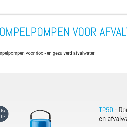
OMPELPOMPEN VOOR AFVA
Slijtage
Afvalwaterpomp
pelpompen voor riool- en gezuiverd afvalwater
Bouwplaatspomp
Beluchter
Beregeningspomp
Boorgatpompen
Bilgewater
TP50
- Do
 Hz
Corioliskracht
 Hz
en afvalw
Draaimoment