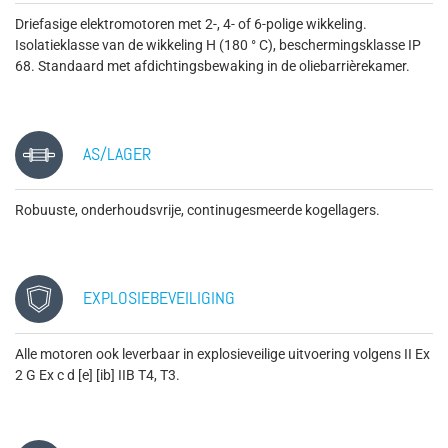
Driefasige elektromotoren met 2-, 4- of 6-polige wikkeling.
Isolatieklasse van de wikkeling H (180 ° C), beschermingsklasse IP
68. Standaard met afdichtingsbewaking in de oliebarrièrekamer.
AS/LAGER
Robuuste, onderhoudsvrije, continugesmeerde kogellagers.
EXPLOSIEBEVEILIGING
Alle motoren ook leverbaar in explosieveilige uitvoering volgens II Ex
2 G Ex c d [e] [ib] IIB T4, T3.