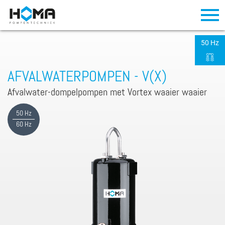
50 Hz
AFVALWATERPOMPEN - V(X)
Afvalwater-dompelpompen met Vortex waaier waaier
50 Hz
60 Hz