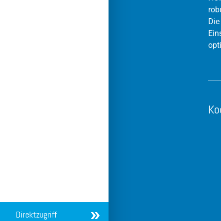
rob
Die
Ein
opt
Ko
Direktzugriff