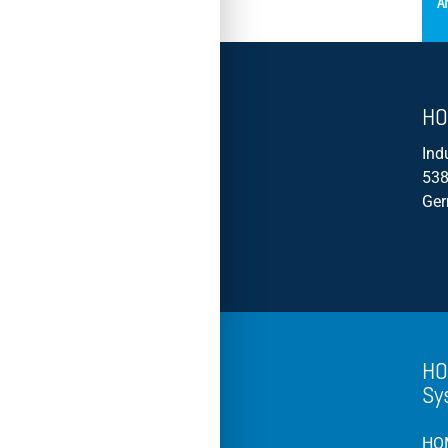
A
HO
Ind
538
Ge
HO
Sy
HOM