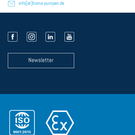
info[at]homa-pumpen.de
Newsletter