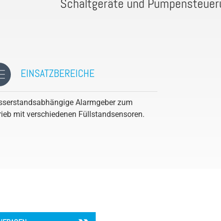
Schaltgeräte und Pumpensteuer
Volumenstrom /Durchfluss
EINSATZBEREICHE
serstandsabhängige Alarmgeber zum
rieb mit verschiedenen Füllstandsensoren.