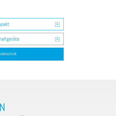
mpakt
haltgeräte
udetechnik
N