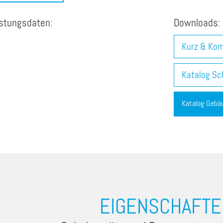
Nassaufstellung
istungsdaten:
Downloads:
Pumpenprüffeld
Kurz & Ko
Propellerpumpen
Regenüberlaufbecken (RÜB)
Katalog Sc
Rührwerk
Katalog Gebä
Schwimmerschalter
Schmutzwasserpumpe
Silage-Sickerwasserpumpe
Tauchmotorpumpe
Trockenaufstellung
Wirkungsgrad
EIGENSCHAFTE
Verzopfung