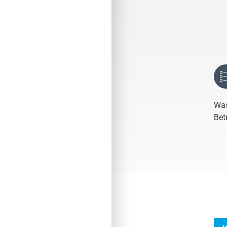
Was
Bet
´